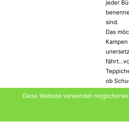
jeder Bü
benennen
sind.
Das möch
Kampen f
unersetz
fährt…vo
Teppich
ob Schus
sein.:-)
Diese Website verwendet möglicherwei
Es ist 
Stefanie