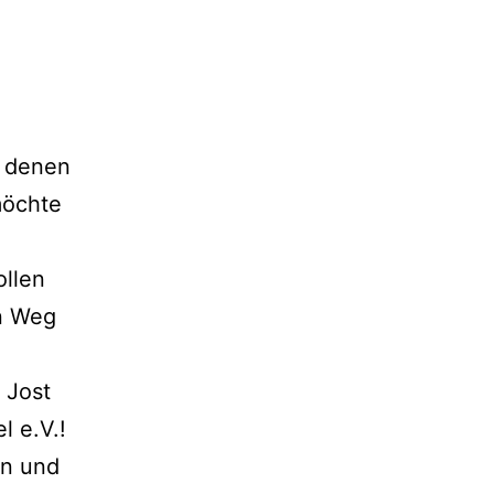
n denen
möchte
ollen
en Weg
 Jost
el e.V.
!
in und