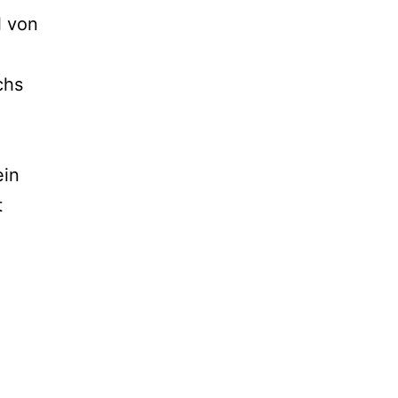
l von
chs
ein
t