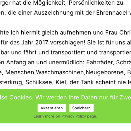
rger hat die Möglichkeit, Persönlichkeiten zu
, die einer Auszeichnung mit der Ehrennadel 
te ich hiermit gleich aufnehmen und Frau Chri
ür das Jahr 2017 vorschlagen! Sie ist für uns a
bar und fährt und transportiert und transportie
n Anfang an und unermüdlich: Fahrräder, Schr
e, Menschen,Waschmaschinen,Neugeborene, B
terkrug, Schilksee, Kiel, der Tank scheint nie l
se Cookies. Wir werden Ihre Daten nur für Z
schön, soviele beeindruckende Menschen zu ken
Akzeptieren
Speichern
 Sievert
Learn more on Privacy Policy page.