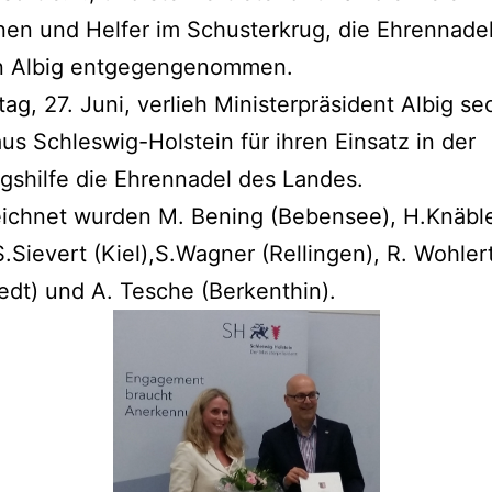
nen und Helfer im Schusterkrug, die Ehrennade
n Albig entgegengenommen.
g, 27. Juni, verlieh Ministerpräsident Albig se
us Schleswig-Holstein für ihren Einsatz in der
ngshilfe die Ehrennadel des Landes.
ichnet wurden M. Bening (Bebensee), H.Knäbl
S.Sievert (Kiel),S.Wagner (Rellingen), R. Wohler
edt) und A. Tesche (Berkenthin).