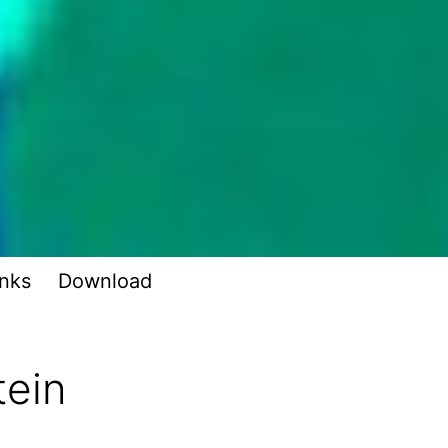
inks
Download
tein