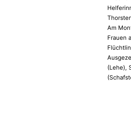
Helferin
Thorste
Am Monta
Frauen a
Flüchtli
Ausgeze
(Lehe), 
(Schafst