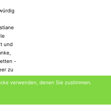
würdig
stiane
lle
rt und
änke,
etten -
eer zu
wecke verwenden, denen Sie zustimmen.
nen.